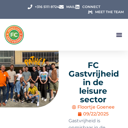
+316 5111 8724
MAIL
CONNECT
MEET THE TEAM
FC
Gastvrijheid
in de
leisure
sector
Floortje Goenee
09/22/2025
Gastvrijheid is
onmisbaar in de