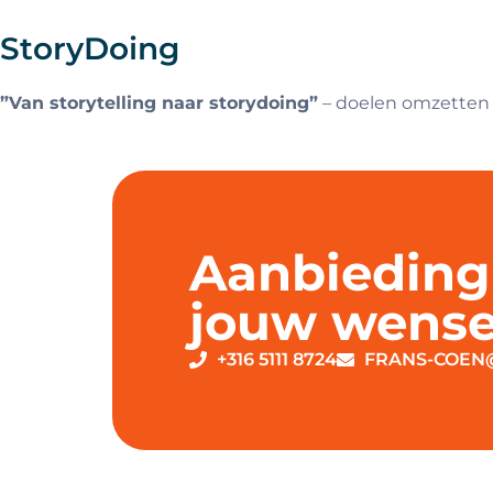
StoryDoing
”V
an storytelling naar storydoing”
– doelen omzetten 
Aanbieding
jouw wense
+316 5111 8724
FRANS-COEN@