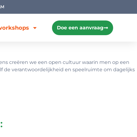
AM
dworkshops
Doe een aanvraag
evens creëren we een open cultuur waarin men op een
f de verantwoordelijkheid en speelruimte om dagelijks
e
: