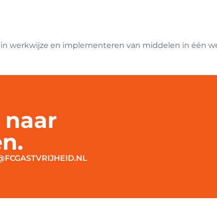
in werkwijze en implementeren van middelen in één wer
 naar
n.
FCGASTVRIJHEID.NL