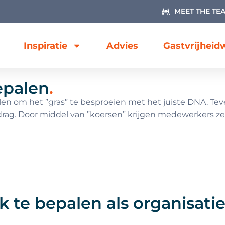
MEET THE TE
Inspiratie
Advies
Gastvrijhei
bepalen
.
llen om het ”gras” te besproeien met het juiste DNA. T
ag. Door middel van ”koersen” krijgen medewerkers zel
 te bepalen als organisati