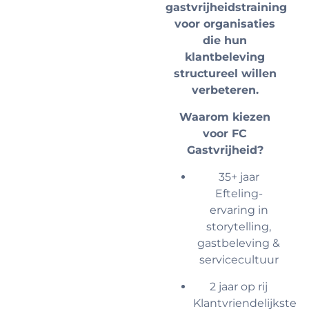
gastvrijheidstraining
voor organisaties
die hun
klantbeleving
structureel willen
verbeteren.
Waarom kiezen
voor FC
Gastvrijheid?
35+ jaar
Efteling-
ervaring in
storytelling,
gastbeleving &
servicecultuur
2 jaar op rij
Klantvriendelijkste