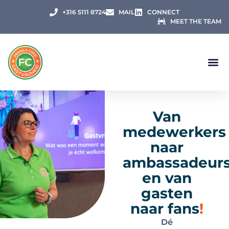
+316 5111 8724
MAIL
CONNECT
MEET THE TEAM
Van
medewerkers
naar
ambassadeur
en van
gasten
naar fans
!
Dé