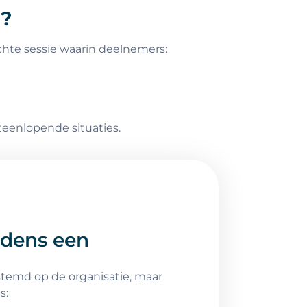
g?
ichte sessie waarin deelnemers:
teenlopende situaties.
ijdens een
estemd op de organisatie, maar
s: