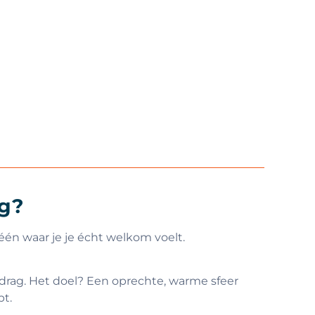
ng?
 één waar je je écht welkom voelt.
ag. Het doel? Een oprechte, warme sfeer
pt.