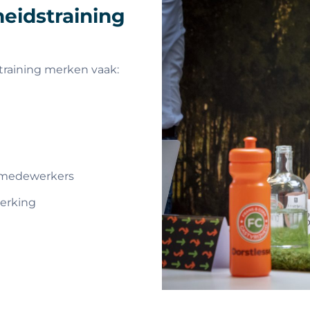
heidstraining
straining merken vaak:
r medewerkers
erking