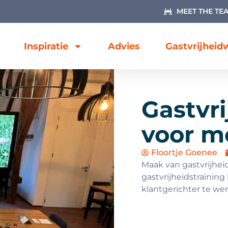
MEET THE TE
Inspiratie
Advies
Gastvrijhei
Gastvri
voor m
Floortje Goenee
Maak van gastvrijhei
gastvrijheidstrainin
klantgerichter te we