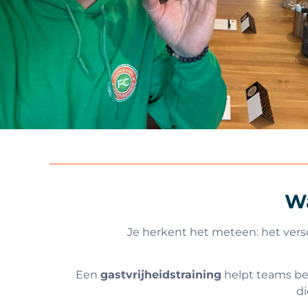
Wa
Je herkent het meteen: het versc
Een
gastvrijheidstraining
helpt teams be
di