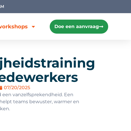
AM
dworkshops
Doe een aanvraag
jheidstraining
edewerkers
07/20/2025
d een vanzelfsprekendheid. Een
g helpt teams bewuster, warmer en
rken.