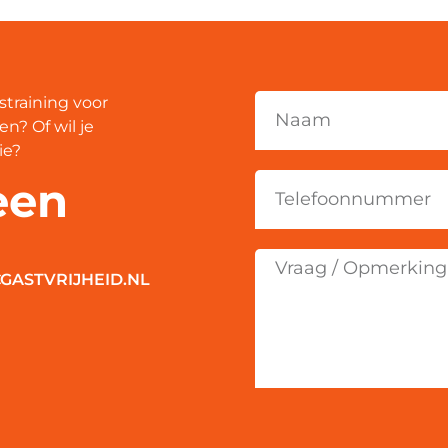
straining voor
n? Of wil je
ie?
een
GASTVRIJHEID.NL